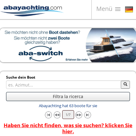
Menü
Boote zum Verkauf
Unternehmen
Boote Verkaufen
Kontakt
News
Suche dein Boot
Video
Filtra la ricerca
Abayachting hat 63 boote für sie
Haben Sie nicht finden, was sie suchen? klicken Sie
hier.