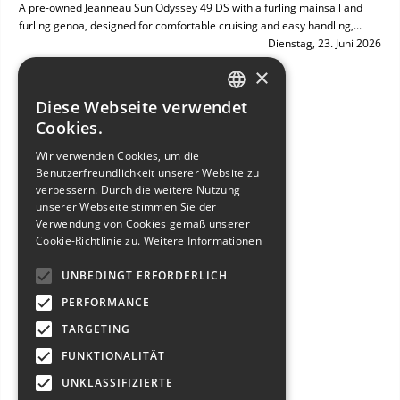
A pre-owned Jeanneau Sun Odyssey 49 DS with a furling mainsail and
furling genoa, designed for comfortable cruising and easy handling,...
Dienstag, 23. Juni 2026
×
Diese Webseite verwendet
ITALIAN
Cookies.
NEW ARRIVAL: BAVARIA 49
ENGLISH
Wir verwenden Cookies, um die
Benutzerfreundlichkeit unserer Website zu
FRENCH
verbessern. Durch die weitere Nutzung
GERMAN
unserer Webseite stimmen Sie der
Verwendung von Cookies gemäß unserer
SPANISH
Cookie-Richtlinie zu.
Weitere Informationen
UNBEDINGT ERFORDERLICH
PERFORMANCE
TARGETING
FUNKTIONALITÄT
UNKLASSIFIZIERTE