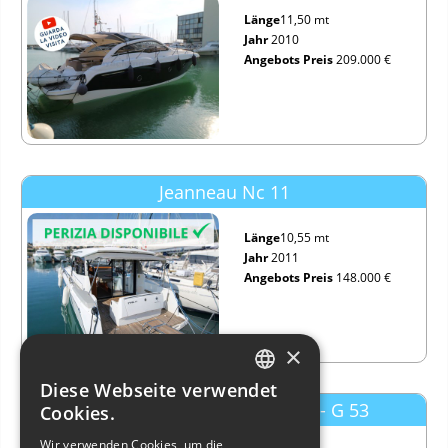
Länge
11,50 mt
Jahr
2010
Angebots Preis
209.000 €
Jeanneau Nc 11
Länge
10,55 mt
Jahr
2011
Angebots Preis
148.000 €
×
Diese Webseite verwendet
ITALIAN
Abbate Bruno Primatist G53 - G 53
Cookies.
ENGLISH
Wir verwenden Cookies, um die