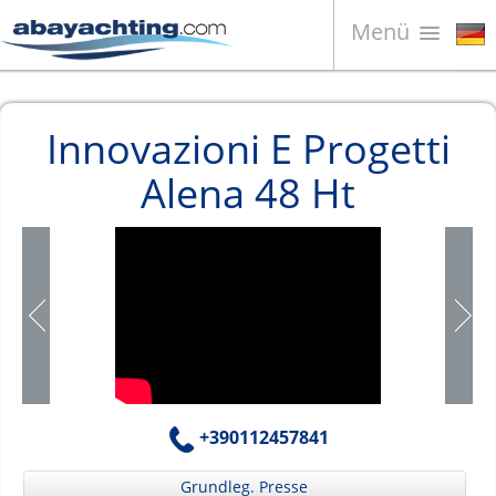
Menü
Boote zum Verkauf
Innovazioni E Progetti
Unternehmen
Alena 48 Ht
Boote Verkaufen
Kontakt
News
Video
+390112457841
Grundleg. Presse