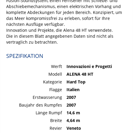
Fusion-Soundsystem, einen Fernseher mit Schiebe- und
Abschiebemechanismus, einen elektrischen Vorhang und
komplette Abdeckungen für jeden Bereich. Konzipiert, um
das Meer kompromissfrei zu erleben, sofort für Ihre
nächsten Ausflüge verfügbar.
Innovation und Projekte, die Alena 48 HT verwendete.
Die in diesem Blatt angegebenen Daten sind nicht als
vertraglich zu betrachten.
SPEZIFIKATION
Werft
Innovazioni e Progetti
Modell
ALENA 48 HT
Kategorie
Hard Top
Flagge
Italien
Erstwasserung
2007
Baujahr des Rumpfes
2007
Länge Rumpf
14,6 m
Breite
4,64 m
Revier
Veneto