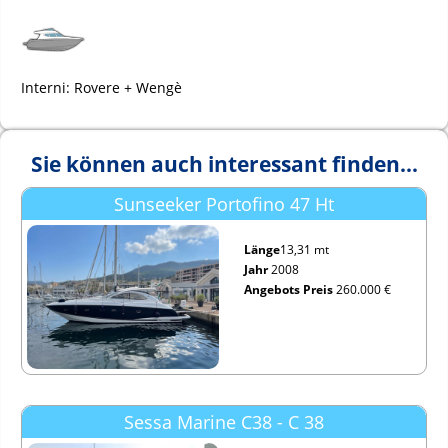
Interni: Rovere + Wengè
Sie können auch interessant finden...
Sunseeker Portofino 47 Ht
Länge
13,31 mt
Jahr
2008
Angebots Preis
260.000 €
Sessa Marine C38 - C 38