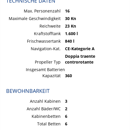
TECHNISCHE DATEN
Max. Personenzahl
16
Maximale Geschwindigkeit
30 Kn
Reichweite
23 Kn
Kraftstofftank
1.600 l
Frischwassertank
840 l
Navigation-Kat.
CE-Kategorie A
Doppia traente
Propeller Typ
controrotante
Insgesamt Batterien
Kapazität
360
BEWOHNBARKEIT
Anzahl Kabinen
3
Anzahl Bäder/WC
2
Kabinenbetten
6
Total Betten
6