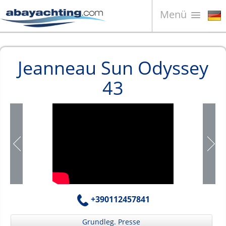
Menü
Boote zum Verkauf
Jeanneau Sun Odyssey
Unternehmen
43
Boote Verkaufen
Kontakt
News
Video
+390112457841
Grundleg. Presse