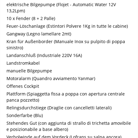
elektrische Bilgepumpe (Flojet - Automatic Water 12V
13,2Lpm)
10 x Fender (8 + 2 Palle)
Feuer-Löschanlage (Estintori Polvere 1Kg in tutte le cabine)
Gangway (Legno lamellare 2mt)
Kran für Außenborder (Manuale Inox su pulpito di poppa
sinistro)
Landanschluß (Industriale 220V 16A)
Landstromkabel
manuelle Bilgepumpe
Motoralarm (Quandro avviamento Yanmar)
Offenes Cockpit
Plattform (Spiaggetta fissa a poppa con apertura centrale
panca pozzetto)
Relingsdurchstiege (Draglie con cancelletti laterali)
Sonderfarbe (Blu)
Stehendes Gut (con aggiunta di strallo di trichetta amovibile
e posizionabile a base albero)
Verholwinde auf dem Vordeck (Lofrans su salpa ancora)