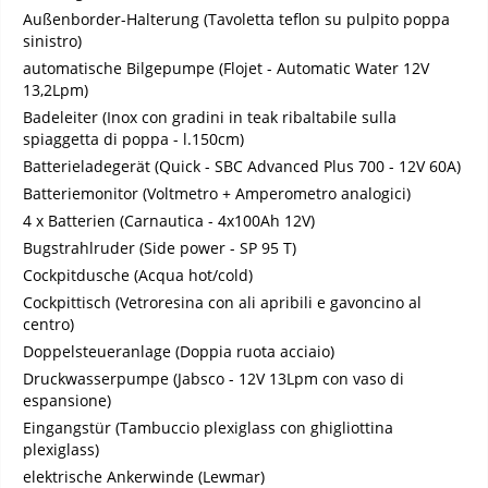
Außenborder-Halterung (Tavoletta teflon su pulpito poppa
sinistro)
automatische Bilgepumpe (Flojet - Automatic Water 12V
13,2Lpm)
Badeleiter (Inox con gradini in teak ribaltabile sulla
spiaggetta di poppa - l.150cm)
Batterieladegerät (Quick - SBC Advanced Plus 700 - 12V 60A)
Batteriemonitor (Voltmetro + Amperometro analogici)
4 x Batterien (Carnautica - 4x100Ah 12V)
Bugstrahlruder (Side power - SP 95 T)
Cockpitdusche (Acqua hot/cold)
Cockpittisch (Vetroresina con ali apribili e gavoncino al
centro)
Doppelsteueranlage (Doppia ruota acciaio)
Druckwasserpumpe (Jabsco - 12V 13Lpm con vaso di
espansione)
Eingangstür (Tambuccio plexiglass con ghigliottina
plexiglass)
elektrische Ankerwinde (Lewmar)