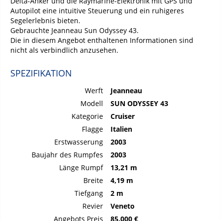
Delta-Anker und die Raymarine-Elektronik mit GPS und
Autopilot eine intuitive Steuerung und ein ruhigeres
Segelerlebnis bieten.
Gebrauchte Jeanneau Sun Odyssey 43.
Die in diesem Angebot enthaltenen Informationen sind
nicht als verbindlich anzusehen.
SPEZIFIKATION
Werft
Jeanneau
Modell
SUN ODYSSEY 43
Kategorie
Cruiser
Flagge
Italien
Erstwasserung
2003
Baujahr des Rumpfes
2003
Länge Rumpf
13,21 m
Breite
4,19 m
Tiefgang
2 m
Revier
Veneto
Angebots Preis
85.000 €