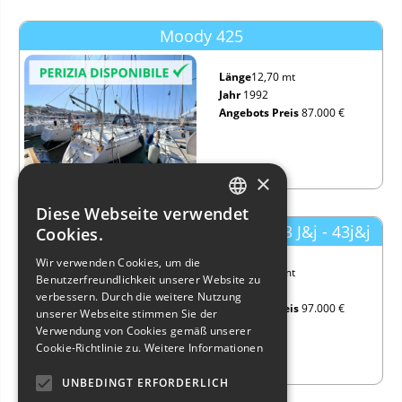
Moody 425
Länge
12,70 mt
Jahr
1992
Angebots Preis
87.000 €
×
Diese Webseite verwendet
ITALIAN
Cantiere Del Pardo Grand Soleil 43 J&j - 43j&j
Cookies.
ENGLISH
Wir verwenden Cookies, um die
Länge
12,98 mt
Benutzerfreundlichkeit unserer Website zu
FRENCH
Jahr
1998
verbessern. Durch die weitere Nutzung
Angebots Preis
97.000 €
GERMAN
unserer Webseite stimmen Sie der
Verwendung von Cookies gemäß unserer
SPANISH
Cookie-Richtlinie zu.
Weitere Informationen
UNBEDINGT ERFORDERLICH