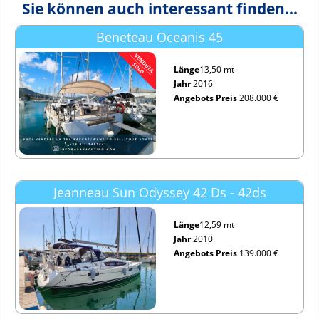
Sie können auch interessant finden...
Beneteau Oceanis 45
Länge
13,50 mt
Jahr
2016
Angebots Preis
208.000 €
Jeanneau Sun Odyssey 42 Ds - 42ds
Länge
12,59 mt
Jahr
2010
Angebots Preis
139.000 €