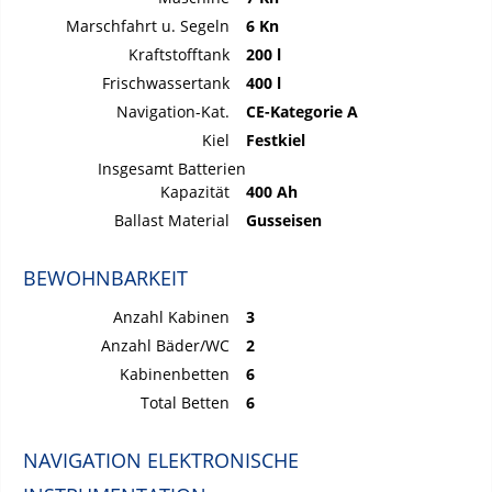
Marschfahrt u. Segeln
6 Kn
Kraftstofftank
200 l
Frischwassertank
400 l
Navigation-Kat.
CE-Kategorie A
Kiel
Festkiel
Insgesamt Batterien
Kapazität
400 Ah
Ballast Material
Gusseisen
BEWOHNBARKEIT
Anzahl Kabinen
3
Anzahl Bäder/WC
2
Kabinenbetten
6
Total Betten
6
NAVIGATION ELEKTRONISCHE