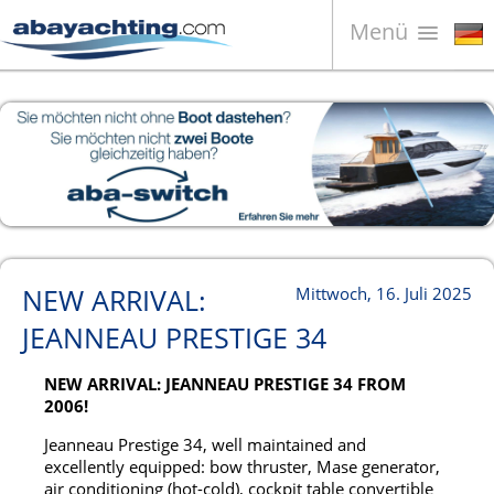
Menü
Boote zum Verkauf
Unternehmen
Boote Verkaufen
Kontakt
News
NEW ARRIVAL:
Mittwoch, 16. Juli 2025
Video
JEANNEAU PRESTIGE 34
NEW ARRIVAL: JEANNEAU PRESTIGE 34 FROM
2006!
Jeanneau Prestige 34, well maintained and
excellently equipped: bow thruster, Mase generator,
air conditioning (hot-cold), cockpit table convertible