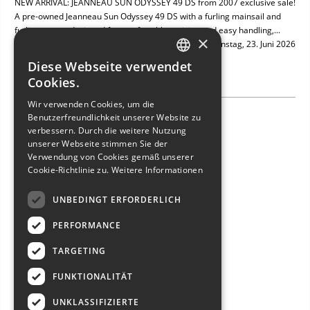
NEW ARRIVAL: JEANNEAU SUN ODYSSEY 49 DS from 2007 exclusive sale!
A pre-owned Jeanneau Sun Odyssey 49 DS with a furling mainsail and
furling genoa, designed for comfortable cruising and easy handling,...
×
Dienstag, 23. Juni 2026
Diese Webseite verwendet
ITALIAN
Cookies.
ENGLISH
Wir verwenden Cookies, um die
Benutzerfreundlichkeit unserer Website zu
NEW ARRIVAL: BAVARIA 49
FRENCH
verbessern. Durch die weitere Nutzung
GERMAN
unserer Webseite stimmen Sie der
Verwendung von Cookies gemäß unserer
SPANISH
Cookie-Richtlinie zu.
Weitere Informationen
UNBEDINGT ERFORDERLICH
PERFORMANCE
TARGETING
FUNKTIONALITÄT
UNKLASSIFIZIERTE