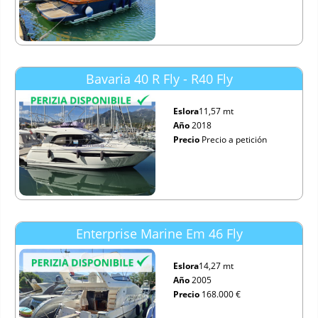
Bavaria 40 R Fly - R40 Fly
Eslora
11,57 mt
Año
2018
Precio
Precio a petición
Enterprise Marine Em 46 Fly
Eslora
14,27 mt
Año
2005
Precio
168.000 €