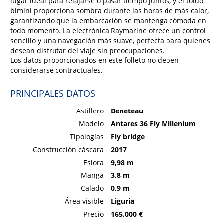
lugar ideal para relajarse o pasar tiempo juntos, y el toldo
bimini proporciona sombra durante las horas de más calor,
garantizando que la embarcación se mantenga cómoda en
todo momento. La electrónica Raymarine ofrece un control
sencillo y una navegación más suave, perfecta para quienes
desean disfrutar del viaje sin preocupaciones.
Los datos proporcionados en este folleto no deben
considerarse contractuales.
PRINCIPALES DATOS
Astillero
Beneteau
Modelo
Antares 36 Fly Millenium
Tipologías
Fly bridge
Construcción cáscara
2017
Eslora
9,98 m
Manga
3,8 m
Calado
0,9 m
Área visible
Liguria
Precio
165.000 €