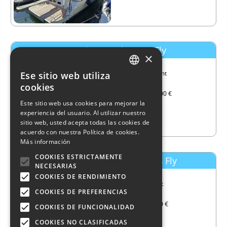
Bavaria 40 R Fly - R40 Fly
×
Eslora
11,61 mt
Ese sitio web utiliza
ITALIAN
Año
2019
cookies
Precio
305.000 €
ENGLISH
Este sitio web usa cookies para mejorar la
experiencia del usuario. Al utilizar nuestro
FRENCH
sitio web, usted acepta todas las cookies de
GERMAN
acuerdo con nuestra Política de cookies.
Más información
SPANISH
COOKIES ESTRICTAMENTE
Viking Marine Sanremo 34 Fly
NECESARIAS
COOKIES DE RENDIMIENTO
Eslora
9,21 mt
COOKIES DE PREFERENCIAS
Año
2005
Precio
97.000 €
COOKIES DE FUNCIONALIDAD
COOKIES NO CLASIFICADAS