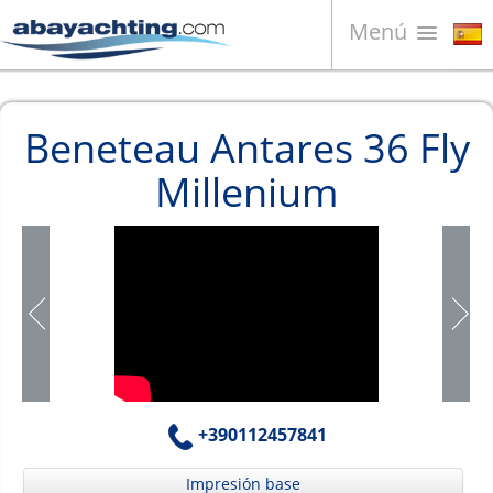
Menú
Barcos en venta
Beneteau Antares 36 Fly
¿Quiénes somos?
Millenium
Vender su barco
Contactos
News
Video
+390112457841
Impresión base