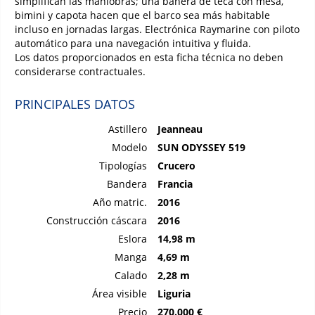
simplifican las maniobras; una bañera de teca con mesa,
bimini y capota hacen que el barco sea más habitable
incluso en jornadas largas. Electrónica Raymarine con piloto
automático para una navegación intuitiva y fluida.
Los datos proporcionados en esta ficha técnica no deben
considerarse contractuales.
PRINCIPALES DATOS
Astillero
Jeanneau
Modelo
SUN ODYSSEY 519
Tipologías
Crucero
Bandera
Francia
Año matric.
2016
Construcción cáscara
2016
Eslora
14,98 m
Manga
4,69 m
Calado
2,28 m
Área visible
Liguria
Precio
270.000 €