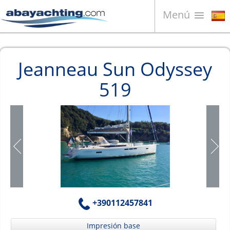
Menú
Barcos en venta
Jeanneau Sun Odyssey
¿Quiénes somos?
519
Vender su barco
Contactos
News
Video
+390112457841
Impresión base