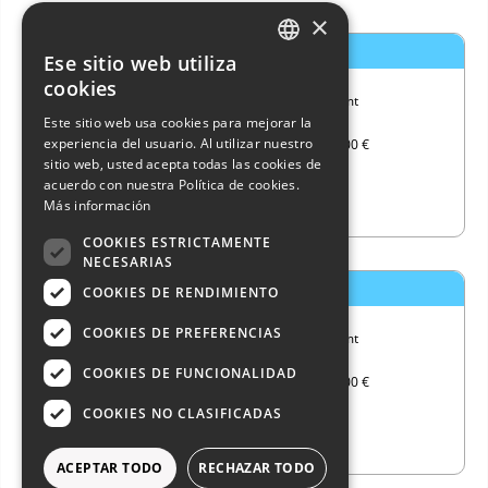
×
Bavaria 49
Ese sitio web utiliza
ITALIAN
cookies
Eslora
14,95 mt
ENGLISH
Este sitio web usa cookies para mejorar la
Año
2003
experiencia del usuario. Al utilizar nuestro
Precio
FRENCH
119.000 €
sitio web, usted acepta todas las cookies de
GERMAN
acuerdo con nuestra Política de cookies.
Más información
SPANISH
COOKIES ESTRICTAMENTE
NECESARIAS
Beneteau 50
COOKIES DE RENDIMIENTO
COOKIES DE PREFERENCIAS
Eslora
14,90 mt
Año
2003
COOKIES DE FUNCIONALIDAD
Precio
125.000 €
COOKIES NO CLASIFICADAS
ACEPTAR TODO
RECHAZAR TODO