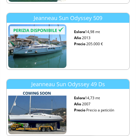
Jeanneau Sun Odyssey 509
Eslora
14,98 mt
Año
2013
Precio
205.000 €
Jeanneau Sun Odyssey 49 Ds
Eslora
14,73 mt
Año
2007
Precio
Precio a petición