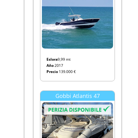
Eslora
9,99 mt
Año
2017
Precio
139.000 €
Gobbi Atlantis 47