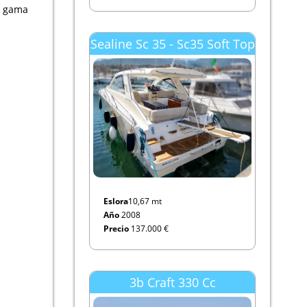
e gama
Sealine Sc 35 - Sc35 Soft Top
Eslora
10,67 mt
Año
2008
Precio
137.000 €
3b Craft 330 Cc