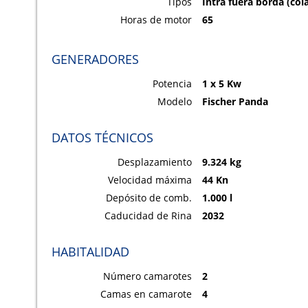
Tipos
Intra fuera borda (cola
Horas de motor
65
GENERADORES
Potencia
1 x 5 Kw
Modelo
Fischer Panda
DATOS TÉCNICOS
Desplazamiento
9.324 kg
Velocidad máxima
44 Kn
Depósito de comb.
1.000 l
Caducidad de Rina
2032
HABITALIDAD
Número camarotes
2
Camas en camarote
4