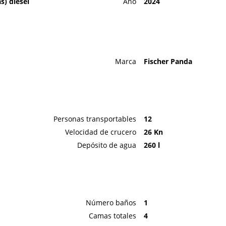
s) diesel
Año
2024
Marca
Fischer Panda
Personas transportables
12
Velocidad de crucero
26 Kn
Depósito de agua
260 l
Número baños
1
Camas totales
4