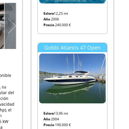
Eslora
12,25 mt
Año
2006
Precio
240.000 €
Gobbi Atlantis 47 Open
onible
, su
utar del
ución
ivacidad
p), el
Eslora
13,96 mt
n
Año
2004
 5 kW
Precio
190.000 €
na