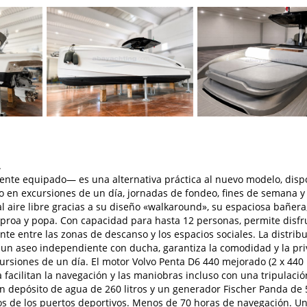
.
mente equipado— es una alternativa práctica al nuevo modelo, disp
o en excursiones de un día, jornadas de fondeo, fines de semana y
 al aire libre gracias a su diseño «walkaround», su espaciosa bañera
proa y popa. Con capacidad para hasta 12 personas, permite disfr
te entre las zonas de descanso y los espacios sociales. La distrib
 y un aseo independiente con ducha, garantiza la comodidad y la pr
rsiones de un día. El motor Volvo Penta D6 440 mejorado (2 x 440 h
oa facilitan la navegación y las maniobras incluso con una tripulació
un depósito de agua de 260 litros y un generador Fischer Panda de
os de los puertos deportivos. Menos de 70 horas de navegación. U