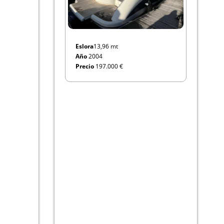
Eslora
13,96 mt
Año
2004
Precio
197.000 €