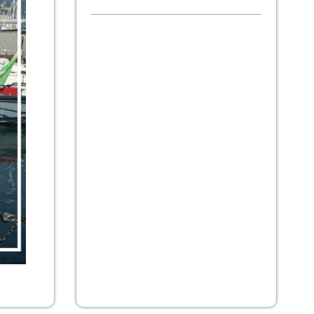
NEW ARRIVAL: SESSA MARINE C38
NEW ARRIVAL: SESSA MARINE C38 from
2010! Sessa Marine C38 hardtop, ready to
be moored for the 2026 holiday season,
ideal for those looking for a sporty yet easy-
to-live-on boat. The two cabins and
bathroom...
jueves, 25 de junio de 2026