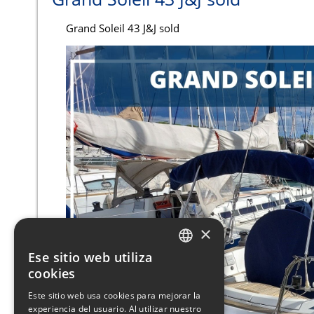
Grand Soleil 43 J&J sold
×
Ese sitio web utiliza
ITALIAN
cookies
ENGLISH
Este sitio web usa cookies para mejorar la
experiencia del usuario. Al utilizar nuestro
FRENCH