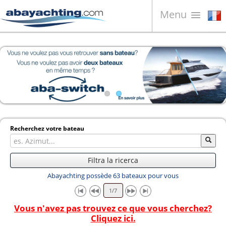
Menu
Bateaux à vendre
À propos de nous
Vendez votre bateau
Contacts
News
Recherchez votre bateau
Video
Filtra la ricerca
Abayachting possède 63 bateaux pour vous
Vous n'avez pas trouvez ce que vous cherchez?
Cliquez ici.