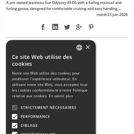
A pre-owned Jeanneau Sun Odyssey 49 DS with a furling mainsail and
furling genoa, designed for comfortable cruising and easy handling,...
mardi 23 juin 2026
×
NEW ARRIVAL: BAVARIA 49
Ce site Web utilise des
ITALIAN
cookies
ENGLISH
Notre site Web utilise des cookies pour
améliorer l'expérience utilisateur. En
FRENCH
utilisant notre site Web, vous acceptez tous
GERMAN
les cookies conformément à notre Politique
relative aux cookies.
En savoir plus
SPANISH
STRICTEMENT NÉCESSAIRES
PERFORMANCE
CIBLAGE