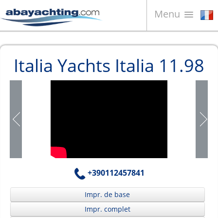
Menu
Bateaux à vendre
Italia Yachts Italia 11.98
À propos de nous
Vendez votre bateau
Contacts
News
Video
+390112457841
Impr. de base
Impr. complet