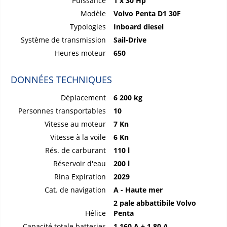
Puissance
1 x 30 Hp
Modèle
Volvo Penta D1 30F
Typologies
Inboard diesel
Système de transmission
Sail-Drive
Heures moteur
650
DONNÉES TECHNIQUES
Déplacement
6 200 kg
Personnes transportables
10
Vitesse au moteur
7 Kn
Vitesse à la voile
6 Kn
Rés. de carburant
110 l
Réservoir d'eau
200 l
Rina Expiration
2029
Cat. de navigation
A - Haute mer
2 pale abbattibile Volvo
Hélice
Penta
Capacité totale batteries
1 160 A + 1 80 A