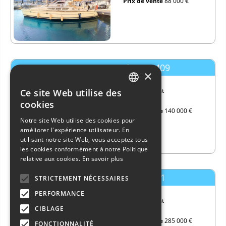
Prix de vente
88 000 €
Jeanneau Sun Odyssey 409
×
Long.
11,99 mt
Ce site Web utilise des
ITALIAN
Année
2011
cookies
Prix de vente
140 000 €
ENGLISH
Notre site Web utilise des cookies pour
améliorer l'expérience utilisateur. En
FRENCH
utilisant notre site Web, vous acceptez tous
GERMAN
les cookies conformément à notre Politique
relative aux cookies.
En savoir plus
SPANISH
Dufour Yachts Dufour 41
STRICTEMENT NÉCESSAIRES
PERFORMANCE
Long.
11,99 mt
CIBLAGE
Année
2024
Prix de vente
285 000 €
FONCTIONNALITÉ