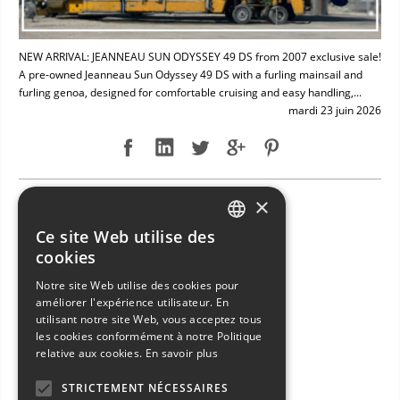
NEW ARRIVAL: JEANNEAU SUN ODYSSEY 49 DS from 2007 exclusive sale!
A pre-owned Jeanneau Sun Odyssey 49 DS with a furling mainsail and
furling genoa, designed for comfortable cruising and easy handling,...
mardi 23 juin 2026
×
NEW ARRIVAL: BAVARIA 49
Ce site Web utilise des
ITALIAN
cookies
ENGLISH
Notre site Web utilise des cookies pour
améliorer l'expérience utilisateur. En
FRENCH
utilisant notre site Web, vous acceptez tous
GERMAN
les cookies conformément à notre Politique
relative aux cookies.
En savoir plus
SPANISH
STRICTEMENT NÉCESSAIRES