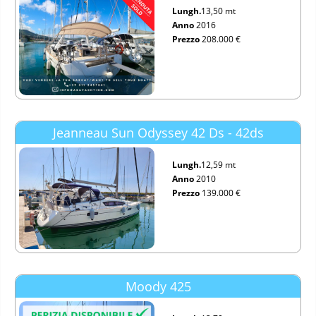
Lungh.
13,50 mt
Anno
2016
Prezzo
208.000 €
Jeanneau Sun Odyssey 42 Ds - 42ds
Lungh.
12,59 mt
Anno
2010
Prezzo
139.000 €
Moody 425