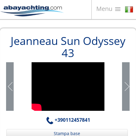
Menu
Barche in vendita
Jeanneau Sun Odyssey
Chi siamo
43
Vendi la tua barca
Contatti
News
Video
+390112457841
Stampa base