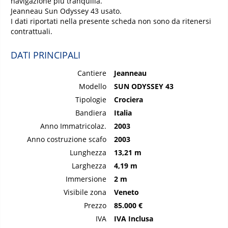
navigazione più tranquilla.
Jeanneau Sun Odyssey 43 usato.
I dati riportati nella presente scheda non sono da ritenersi
contrattuali.
DATI PRINCIPALI
Cantiere
Jeanneau
Modello
SUN ODYSSEY 43
Tipologie
Crociera
Bandiera
Italia
Anno Immatricolaz.
2003
Anno costruzione scafo
2003
Lunghezza
13,21 m
Larghezza
4,19 m
Immersione
2 m
Visibile zona
Veneto
Prezzo
85.000 €
IVA
IVA Inclusa