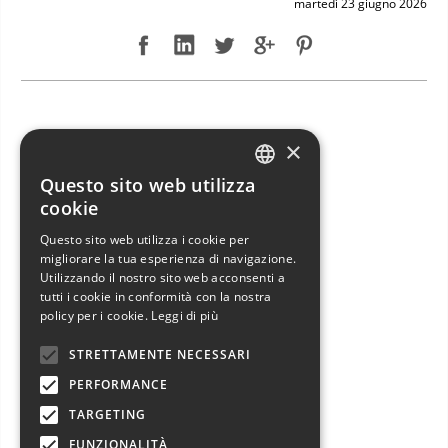
martedì 23 giugno 2026
NUOVO ARRIVO: JEANNEAU SUN ODYSSEY 49 DS
×
Questo sito web utilizza
ITALIAN
cookie
ENGLISH
Questo sito web utilizza i cookie per
migliorare la tua esperienza di navigazione.
FRENCH
Utilizzando il nostro sito web acconsenti a
GERMAN
tutti i cookie in conformità con la nostra
policy per i cookie.
Leggi di più
SPANISH
STRETTAMENTE NECESSARI
PERFORMANCE
TARGETING
FUNZIONALITÀ