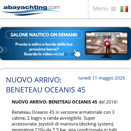
Menu
Barche in vendita
Chi siamo
Vendi la tua barca
Contatti
News
NUOVO ARRIVO:
lunedì 11 maggio 2026
Video
BENETEAU OCEANIS 45
NUOVO ARRIVO: BENETEAU OCEANIS 45
del 2016!
Beneteau Oceanis 45 in versione armatoriale con 3
cabine, 2 bagni e randa avvolgibile. Super
accessoriata: Joystick di manovra (docking system),
generatore 220v da 7.5 kw, aria condizionata in tutti